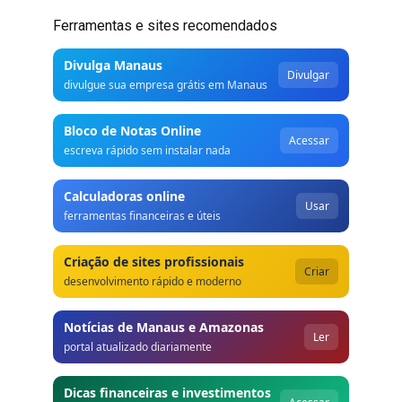
Ferramentas e sites recomendados
Divulga Manaus
Divulgar
divulgue sua empresa grátis em Manaus
Bloco de Notas Online
Acessar
escreva rápido sem instalar nada
Calculadoras online
Usar
ferramentas financeiras e úteis
Criação de sites profissionais
Criar
desenvolvimento rápido e moderno
Notícias de Manaus e Amazonas
Ler
portal atualizado diariamente
Dicas financeiras e investimentos