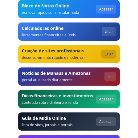
Bloco de Notas Online
Acessar
escreva rápido sem instalar nada
Calculadoras online
Usar
ferramentas financeiras e úteis
Criação de sites profissionais
Criar
desenvolvimento rápido e moderno
Notícias de Manaus e Amazonas
Ler
portal atualizado diariamente
Dicas financeiras e investimentos
Acessar
conteúdo sobre dinheiro e renda
Guia de Mídia Online
Acessar
lista de sites, jornais e portais