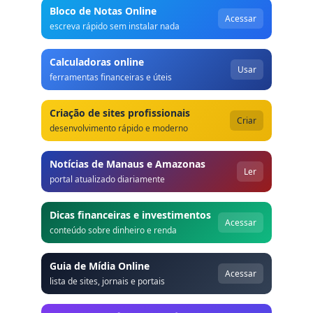
Bloco de Notas Online
Acessar
escreva rápido sem instalar nada
Calculadoras online
Usar
ferramentas financeiras e úteis
Criação de sites profissionais
Criar
desenvolvimento rápido e moderno
Notícias de Manaus e Amazonas
Ler
portal atualizado diariamente
Dicas financeiras e investimentos
Acessar
conteúdo sobre dinheiro e renda
Guia de Mídia Online
Acessar
lista de sites, jornais e portais