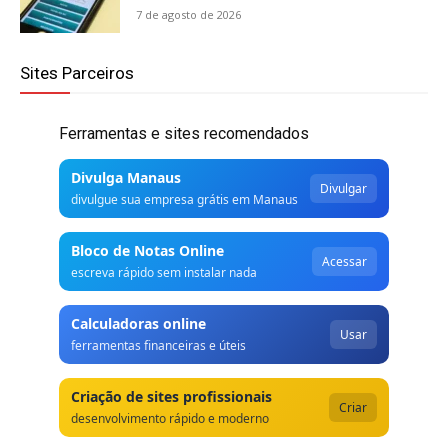
7 de agosto de 2026
Sites Parceiros
Ferramentas e sites recomendados
Divulga Manaus
Divulgar
divulgue sua empresa grátis em Manaus
Bloco de Notas Online
Acessar
escreva rápido sem instalar nada
Calculadoras online
Usar
ferramentas financeiras e úteis
Criação de sites profissionais
Criar
desenvolvimento rápido e moderno