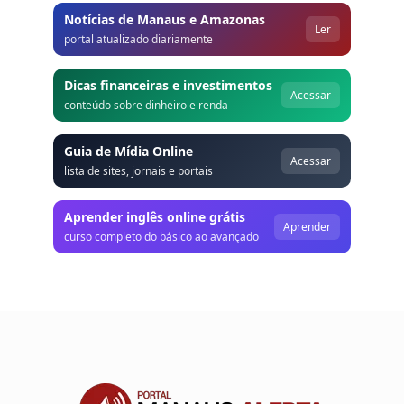
Notícias de Manaus e Amazonas
Ler
portal atualizado diariamente
Dicas financeiras e investimentos
Acessar
conteúdo sobre dinheiro e renda
Guia de Mídia Online
Acessar
lista de sites, jornais e portais
Aprender inglês online grátis
Aprender
curso completo do básico ao avançado