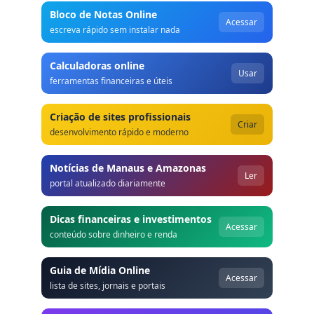
Bloco de Notas Online
Acessar
escreva rápido sem instalar nada
Calculadoras online
Usar
ferramentas financeiras e úteis
Criação de sites profissionais
Criar
desenvolvimento rápido e moderno
Notícias de Manaus e Amazonas
Ler
portal atualizado diariamente
Dicas financeiras e investimentos
Acessar
conteúdo sobre dinheiro e renda
Guia de Mídia Online
Acessar
lista de sites, jornais e portais