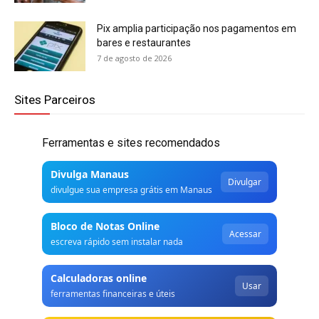
Pix amplia participação nos pagamentos em
bares e restaurantes
7 de agosto de 2026
Sites Parceiros
Ferramentas e sites recomendados
Divulga Manaus
Divulgar
divulgue sua empresa grátis em Manaus
Bloco de Notas Online
Acessar
escreva rápido sem instalar nada
Calculadoras online
Usar
ferramentas financeiras e úteis