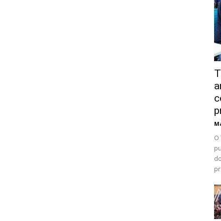
T
a
c
p
Ma
O 
pu
do
pr