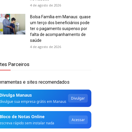
4 de agosto de 2026
Bolsa Família em Manaus: quase
um terço dos beneficiários pode
ter o pagamento suspenso por
falta de acompanhamento de
saúde
4 de agosto de 2026
ites Parceiros
erramentas e sites recomendados
Divulga Manaus
Divulgar
divulgue sua empresa grátis em Manaus
Bloco de Notas Online
Acessar
escreva rápido sem instalar nada