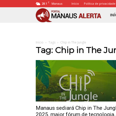
C
28.1
Início
Política de privacidade
Manaus
Porta
INÍ
Mana
Início
Tags
Chip in The Jungle
Alert
Tag: Chip in The Ju
Manaus sediará Chip in The Jung
2025, maior fórum de tecnologia..