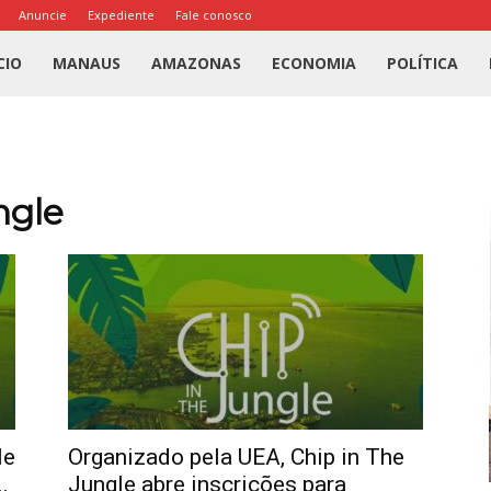
Anuncie
Expediente
Fale conosco
l
CIO
MANAUS
AMAZONAS
ECONOMIA
POLÍTICA
us
a
ngle
le
Organizado pela UEA, Chip in The
.
Jungle abre inscrições para