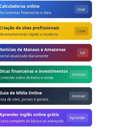
Calculadoras online
Usar
ferramentas financeiras e úteis
Criação de sites profissionais
Criar
desenvolvimento rápido e moderno
Notícias de Manaus e Amazonas
Ler
portal atualizado diariamente
Dicas financeiras e investimentos
Acessar
conteúdo sobre dinheiro e renda
Guia de Mídia Online
Acessar
lista de sites, jornais e portais
Aprender inglês online grátis
Aprender
curso completo do básico ao avançado