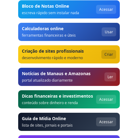
Bloco de Notas Online
Acessar
escreva rápido sem instalar nada
Calculadoras online
Usar
ferramentas financeiras e úteis
Criação de sites profissionais
Criar
desenvolvimento rápido e moderno
Notícias de Manaus e Amazonas
Ler
portal atualizado diariamente
Dicas financeiras e investimentos
Acessar
conteúdo sobre dinheiro e renda
Guia de Mídia Online
Acessar
lista de sites, jornais e portais