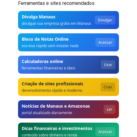
Ferramentas e sites recomendados
Divulga Manaus
Divulgar
divulgue sua empresa grátis em Manaus
Bloco de Notas Online
Acessar
escreva rápido sem instalar nada
Calculadoras online
Usar
ferramentas financeiras e úteis
Criação de sites profissionais
Criar
desenvolvimento rápido e moderno
Notícias de Manaus e Amazonas
Ler
portal atualizado diariamente
Dicas financeiras e investimentos
Acessar
conteúdo sobre dinheiro e renda