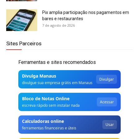
Pix amplia participação nos pagamentos em
bares e restaurantes
7 de agosto de 2026
Sites Parceiros
Ferramentas e sites recomendados
Divulga Manaus
Divulgar
divulgue sua empresa grátis em Manaus
Bloco de Notas Online
Acessar
escreva rápido sem instalar nada
Calculadoras online
Usar
ferramentas financeiras e úteis