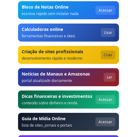
Bloco de Notas Online
Acessar
escreva rápido sem instalar nada
Calculadoras online
Usar
ferramentas financeiras e úteis
Criação de sites profissionais
Criar
desenvolvimento rápido e moderno
Notícias de Manaus e Amazonas
Ler
portal atualizado diariamente
Dicas financeiras e investimentos
Acessar
conteúdo sobre dinheiro e renda
Guia de Mídia Online
Acessar
lista de sites, jornais e portais