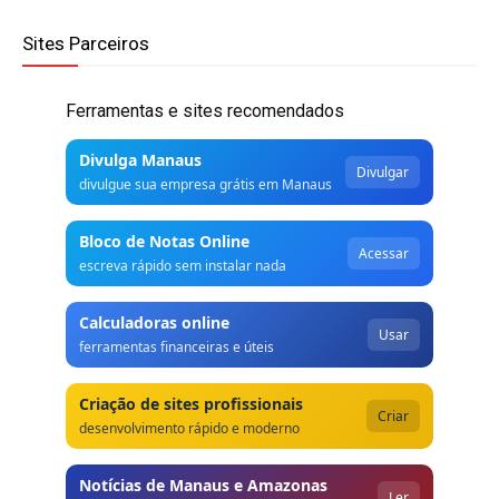
Sites Parceiros
Ferramentas e sites recomendados
Divulga Manaus
Divulgar
divulgue sua empresa grátis em Manaus
Bloco de Notas Online
Acessar
escreva rápido sem instalar nada
Calculadoras online
Usar
ferramentas financeiras e úteis
Criação de sites profissionais
Criar
desenvolvimento rápido e moderno
Notícias de Manaus e Amazonas
Ler