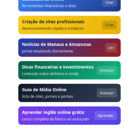
Usar
ferramentas financeiras e úteis
Criação de sites profissionais
Criar
desenvolvimento rápido e moderno
Notícias de Manaus e Amazonas
Ler
portal atualizado diariamente
Dicas financeiras e investimentos
Acessar
conteúdo sobre dinheiro e renda
Guia de Mídia Online
Acessar
lista de sites, jornais e portais
Aprender inglês online grátis
Aprender
curso completo do básico ao avançado