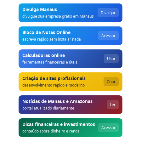
Divulga Manaus
Divulgar
divulgue sua empresa grátis em Manaus
Bloco de Notas Online
Acessar
escreva rápido sem instalar nada
Calculadoras online
Usar
ferramentas financeiras e úteis
Criação de sites profissionais
Criar
desenvolvimento rápido e moderno
Notícias de Manaus e Amazonas
Ler
portal atualizado diariamente
Dicas financeiras e investimentos
Acessar
conteúdo sobre dinheiro e renda