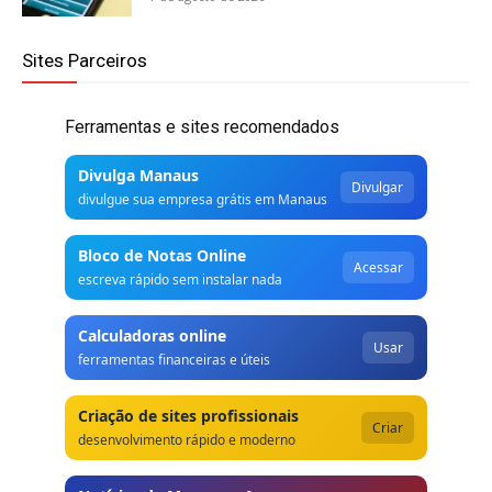
Sites Parceiros
Ferramentas e sites recomendados
Divulga Manaus
Divulgar
divulgue sua empresa grátis em Manaus
Bloco de Notas Online
Acessar
escreva rápido sem instalar nada
Calculadoras online
Usar
ferramentas financeiras e úteis
Criação de sites profissionais
Criar
desenvolvimento rápido e moderno