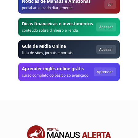
Notícias de Manaus e Amazonas
Ler
portal atualizado diariamente
Dicas financeiras e investimentos
Acessar
conteúdo sobre dinheiro e renda
Guia de Mídia Online
Acessar
lista de sites, jornais e portais
Aprender inglês online grátis
Aprender
curso completo do básico ao avançado