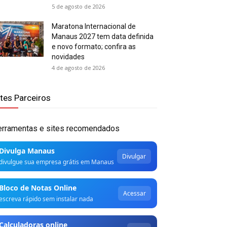
5 de agosto de 2026
Maratona Internacional de
Manaus 2027 tem data definida
e novo formato; confira as
novidades
4 de agosto de 2026
ites Parceiros
erramentas e sites recomendados
Divulga Manaus
Divulgar
divulgue sua empresa grátis em Manaus
Bloco de Notas Online
Acessar
escreva rápido sem instalar nada
Calculadoras online