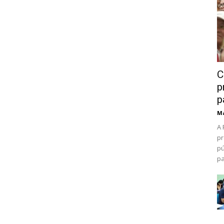
C
p
p
Ma
A 
pr
pú
pa