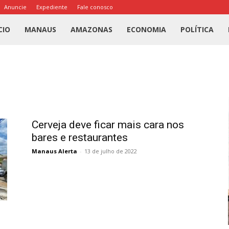
Anuncie
Expediente
Fale conosco
l
CIO
MANAUS
AMAZONAS
ECONOMIA
POLÍTICA
us
a
Cerveja deve ficar mais cara nos
bares e restaurantes
Manaus Alerta
-
13 de julho de 2022