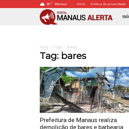
C
29
Início
Política de privacidade
Manaus
Porta
INÍ
Mana
Início
Tags
Bares
Alert
Tag: bares
Prefeitura de Manaus realiza
demolição de bares e barbearia