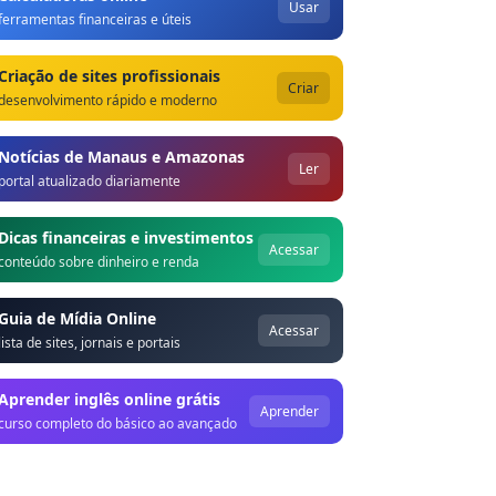
Usar
ferramentas financeiras e úteis
Criação de sites profissionais
Criar
desenvolvimento rápido e moderno
Notícias de Manaus e Amazonas
Ler
portal atualizado diariamente
Dicas financeiras e investimentos
Acessar
conteúdo sobre dinheiro e renda
Guia de Mídia Online
Acessar
lista de sites, jornais e portais
Aprender inglês online grátis
Aprender
curso completo do básico ao avançado