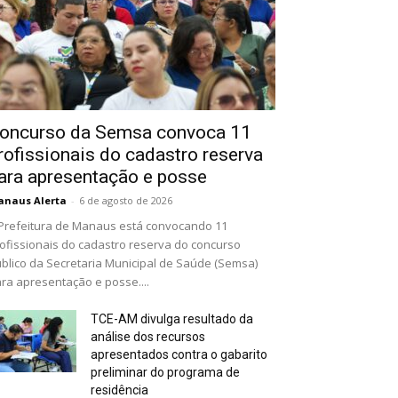
oncurso da Semsa convoca 11
rofissionais do cadastro reserva
ara apresentação e posse
naus Alerta
-
6 de agosto de 2026
Prefeitura de Manaus está convocando 11
ofissionais do cadastro reserva do concurso
blico da Secretaria Municipal de Saúde (Semsa)
ra apresentação e posse....
TCE-AM divulga resultado da
análise dos recursos
apresentados contra o gabarito
preliminar do programa de
residência