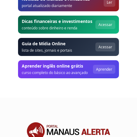
Ler
portal atualizado diariamente
Dicas financeiras e investimentos
Acessar
conteúdo sobre dinheiro e renda
Guia de Mídia Online
Acessar
lista de sites, jornais e portais
Aprender inglês online grátis
Aprender
curso completo do básico ao avançado