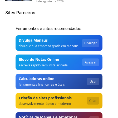
4 de agosto de 2026
Sites Parceiros
Ferramentas e sites recomendados
Divulga Manaus
Divulgar
divulgue sua empresa grátis em Manaus
Bloco de Notas Online
Acessar
escreva rápido sem instalar nada
Calculadoras online
Usar
ferramentas financeiras e úteis
Criação de sites profissionais
Criar
desenvolvimento rápido e moderno
Notícias de Manaus e Amazonas