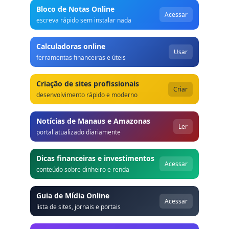
Bloco de Notas Online
Acessar
escreva rápido sem instalar nada
Calculadoras online
Usar
ferramentas financeiras e úteis
Criação de sites profissionais
Criar
desenvolvimento rápido e moderno
Notícias de Manaus e Amazonas
Ler
portal atualizado diariamente
Dicas financeiras e investimentos
Acessar
conteúdo sobre dinheiro e renda
Guia de Mídia Online
Acessar
lista de sites, jornais e portais