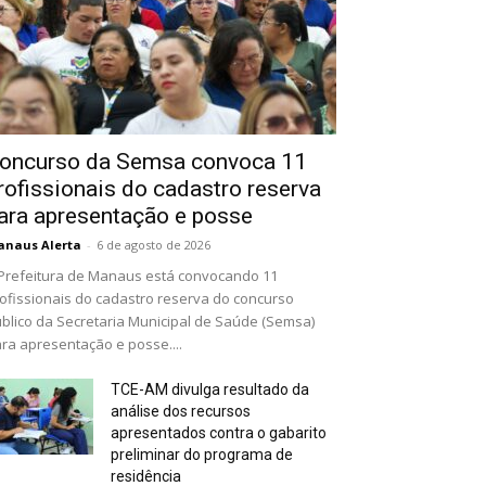
oncurso da Semsa convoca 11
rofissionais do cadastro reserva
ara apresentação e posse
naus Alerta
-
6 de agosto de 2026
Prefeitura de Manaus está convocando 11
ofissionais do cadastro reserva do concurso
blico da Secretaria Municipal de Saúde (Semsa)
ra apresentação e posse....
TCE-AM divulga resultado da
análise dos recursos
apresentados contra o gabarito
preliminar do programa de
residência