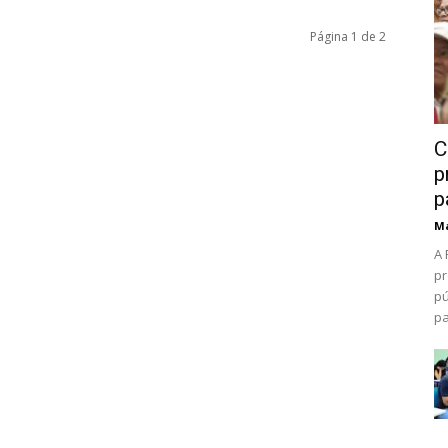
Página 1 de 2
C
p
p
Ma
A 
pr
pú
pa