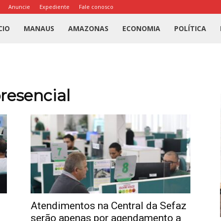
Anuncie
Expediente
Fale conosco
l
CIO
MANAUS
AMAZONAS
ECONOMIA
POLÍTICA
us
a
resencial
Atendimentos na Central da Sefaz
serão apenas por agendamento a