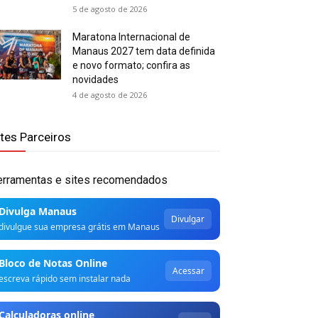
5 de agosto de 2026
Maratona Internacional de
Manaus 2027 tem data definida
e novo formato; confira as
novidades
4 de agosto de 2026
ites Parceiros
erramentas e sites recomendados
Divulga Manaus
Divulgar
divulgue sua empresa grátis em Manaus
Bloco de Notas Online
Acessar
escreva rápido sem instalar nada
Calculadoras online