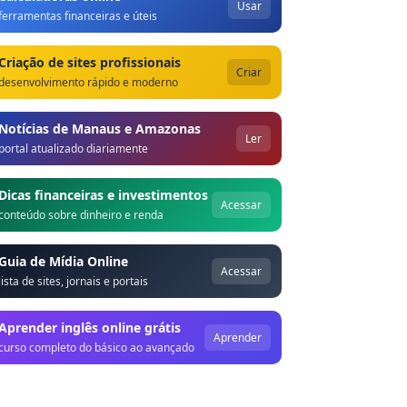
Usar
ferramentas financeiras e úteis
Criação de sites profissionais
Criar
desenvolvimento rápido e moderno
Notícias de Manaus e Amazonas
Ler
portal atualizado diariamente
Dicas financeiras e investimentos
Acessar
conteúdo sobre dinheiro e renda
Guia de Mídia Online
Acessar
lista de sites, jornais e portais
Aprender inglês online grátis
Aprender
curso completo do básico ao avançado