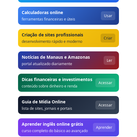
Calculadoras online
Usar
ferramentas financeiras e úteis
Criação de sites profissionais
Criar
desenvolvimento rápido e moderno
Notícias de Manaus e Amazonas
Ler
portal atualizado diariamente
Dicas financeiras e investimentos
Acessar
conteúdo sobre dinheiro e renda
Guia de Mídia Online
Acessar
lista de sites, jornais e portais
Aprender inglês online grátis
Aprender
curso completo do básico ao avançado