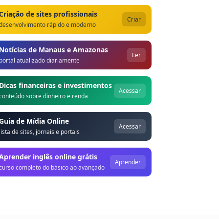
Criação de sites profissionais
Criar
desenvolvimento rápido e moderno
Notícias de Manaus e Amazonas
Ler
portal atualizado diariamente
Dicas financeiras e investimentos
Acessar
conteúdo sobre dinheiro e renda
Guia de Mídia Online
Acessar
lista de sites, jornais e portais
Aprender inglês online grátis
Aprender
curso completo do básico ao avançado