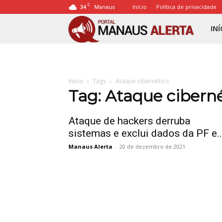
C
34
Início
Política de privacidade
Manaus
Porta
INÍ
Mana
Início
Tags
Ataque cibernético
Alert
Tag: Ataque cibern
Ataque de hackers derruba
sistemas e exclui dados da PF e..
Manaus Alerta
-
20 de dezembro de 2021