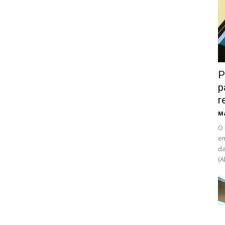
P
p
r
Ma
O 
em
da
(A