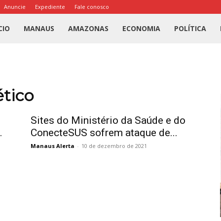
Anuncie
Expediente
Fale conosco
l
CIO
MANAUS
AMAZONAS
ECONOMIA
POLÍTICA
us
a
ético
Sites do Ministério da Saúde e do
.
ConecteSUS sofrem ataque de...
Manaus Alerta
-
10 de dezembro de 2021