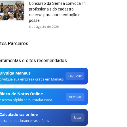
Concurso da Semsa convoca 11
profissionais do cadastro
reserva para apresentação e
posse
6 de agosto de 2026
ites Parceiros
erramentas e sites recomendados
Divulga Manaus
Divulgar
divulgue sua empresa grátis em Manaus
Bloco de Notas Online
Acessar
escreva rápido sem instalar nada
Calculadoras online
Usar
ferramentas financeiras e úteis