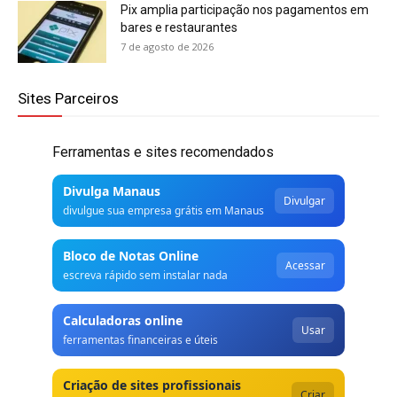
Pix amplia participação nos pagamentos em
bares e restaurantes
7 de agosto de 2026
Sites Parceiros
Ferramentas e sites recomendados
Divulga Manaus
Divulgar
divulgue sua empresa grátis em Manaus
Bloco de Notas Online
Acessar
escreva rápido sem instalar nada
Calculadoras online
Usar
ferramentas financeiras e úteis
Criação de sites profissionais
Criar