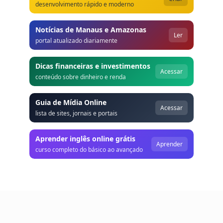
desenvolvimento rápido e moderno
Notícias de Manaus e Amazonas
Ler
portal atualizado diariamente
Dicas financeiras e investimentos
Acessar
conteúdo sobre dinheiro e renda
Guia de Mídia Online
Acessar
lista de sites, jornais e portais
Aprender inglês online grátis
Aprender
curso completo do básico ao avançado