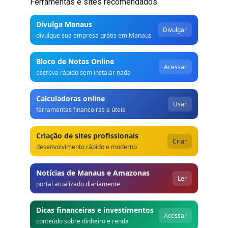
Ferramentas e sites recomendados
Divulga Manaus
Divulgar
divulgue sua empresa grátis em Manaus
Bloco de Notas Online
Acessar
escreva rápido sem instalar nada
Calculadoras online
Usar
ferramentas financeiras e úteis
Criação de sites profissionais
Criar
desenvolvimento rápido e moderno
Notícias de Manaus e Amazonas
Ler
portal atualizado diariamente
Dicas financeiras e investimentos
Acessar
conteúdo sobre dinheiro e renda