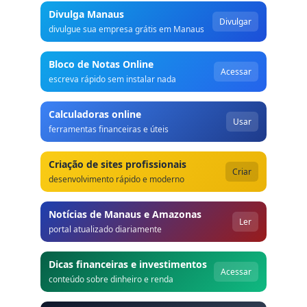
Divulga Manaus
Divulgar
divulgue sua empresa grátis em Manaus
Bloco de Notas Online
Acessar
escreva rápido sem instalar nada
Calculadoras online
Usar
ferramentas financeiras e úteis
Criação de sites profissionais
Criar
desenvolvimento rápido e moderno
Notícias de Manaus e Amazonas
Ler
portal atualizado diariamente
Dicas financeiras e investimentos
Acessar
conteúdo sobre dinheiro e renda