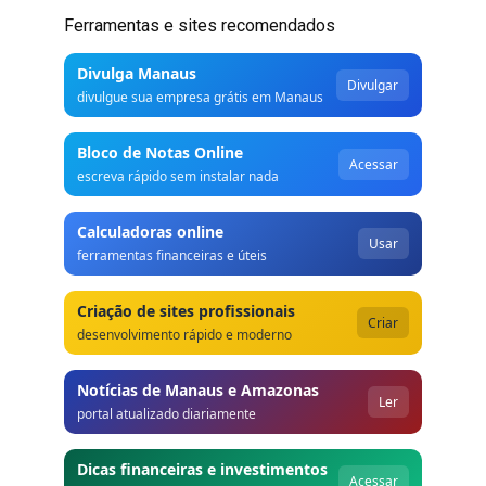
Ferramentas e sites recomendados
Divulga Manaus
Divulgar
divulgue sua empresa grátis em Manaus
Bloco de Notas Online
Acessar
escreva rápido sem instalar nada
Calculadoras online
Usar
ferramentas financeiras e úteis
Criação de sites profissionais
Criar
desenvolvimento rápido e moderno
Notícias de Manaus e Amazonas
Ler
portal atualizado diariamente
Dicas financeiras e investimentos
Acessar