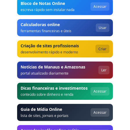
Bloco de Notas Online
Acessar
escreva rápido sem instalar nada
Calculadoras online
Usar
ferramentas financeiras e úteis
Criação de sites profissionais
Criar
desenvolvimento rápido e moderno
Notícias de Manaus e Amazonas
Ler
portal atualizado diariamente
Dicas financeiras e investimentos
Acessar
conteúdo sobre dinheiro e renda
Guia de Mídia Online
Acessar
lista de sites, jornais e portais