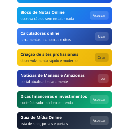
Bloco de Notas Online
Acessar
escreva rápido sem instalar nada
Calculadoras online
Usar
ferramentas financeiras e úteis
Criação de sites profissionais
Criar
desenvolvimento rápido e moderno
Notícias de Manaus e Amazonas
Ler
portal atualizado diariamente
Dicas financeiras e investimentos
Acessar
conteúdo sobre dinheiro e renda
Guia de Mídia Online
Acessar
lista de sites, jornais e portais