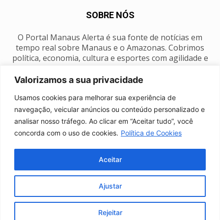
SOBRE NÓS
O Portal Manaus Alerta é sua fonte de notícias em
tempo real sobre Manaus e o Amazonas. Cobrimos
política, economia, cultura e esportes com agilidade e
foco na nossa região.
Valorizamos a sua privacidade
Contato:
manausalerta@gmail.com
Usamos cookies para melhorar sua experiência de
navegação, veicular anúncios ou conteúdo personalizado e
analisar nosso tráfego. Ao clicar em “Aceitar tudo”, você
SIGA-NOS
concorda com o uso de cookies.
Política de Cookies
Aceitar
Ajustar
Anuncie
Expediente
Fale conosco
Política de privacidade
Manaus Clima
Rejeitar
© Portal Manaus Alerta - Todos os direitos reservados