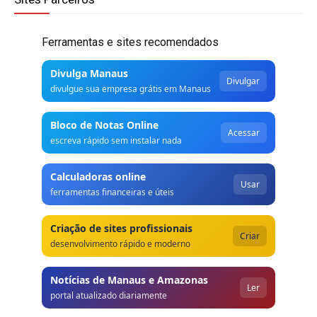
Ferramentas e sites recomendados
Divulga Manaus
Divulgar
divulgue sua empresa grátis em Manaus
Bloco de Notas Online
Acessar
escreva rápido sem instalar nada
Calculadoras online
Usar
ferramentas financeiras e úteis
Criação de sites profissionais
Criar
desenvolvimento rápido e moderno
Notícias de Manaus e Amazonas
Ler
portal atualizado diariamente