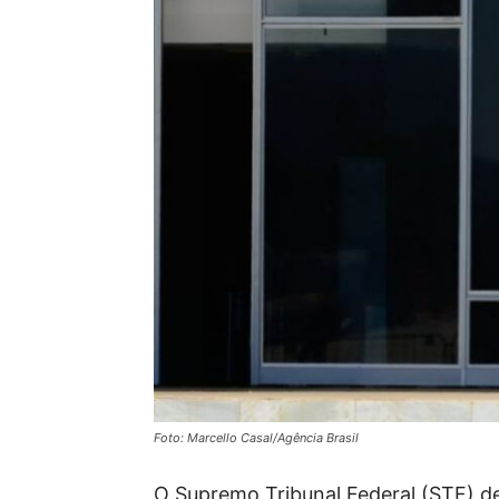
Foto: Marcello Casal/Agência Brasil
O Supremo Tribunal Federal (STF) dec