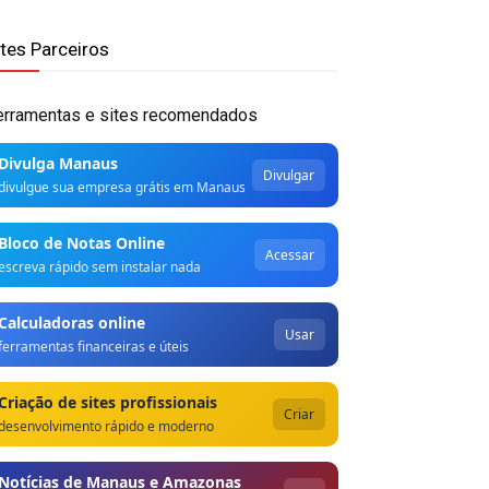
ites Parceiros
erramentas e sites recomendados
Divulga Manaus
Divulgar
divulgue sua empresa grátis em Manaus
Bloco de Notas Online
Acessar
escreva rápido sem instalar nada
Calculadoras online
Usar
ferramentas financeiras e úteis
Criação de sites profissionais
Criar
desenvolvimento rápido e moderno
Notícias de Manaus e Amazonas