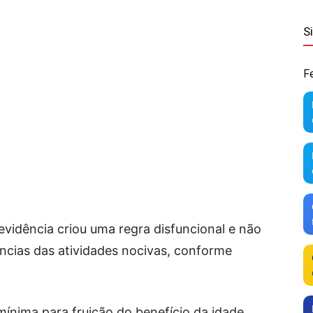
S
F
evidência criou uma regra disfuncional e não
ncias das atividades nocivas, conforme
mínima para fruição do benefício da idade