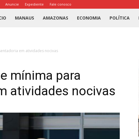
Anuncie
Expediente
Fale conosco
l
CIO
MANAUS
AMAZONAS
ECONOMIA
POLÍTICA
us
entadoria em atividades nocivas
a
de mínima para
m atividades nocivas