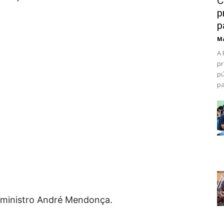
C
p
p
Ma
A 
pr
pú
pa
 ministro André Mendonça.