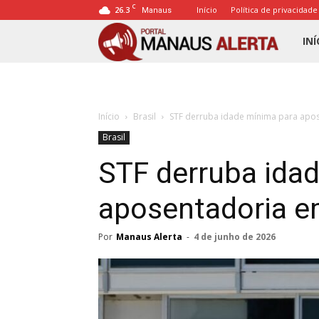
C
26.3
Início
Política de privacidade
Manaus
Porta
INÍ
Mana
Início
Brasil
STF derruba idade mínima para apos
Alert
Brasil
STF derruba ida
aposentadoria e
Por
Manaus Alerta
-
4 de junho de 2026