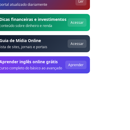
Ler
portal atualizado diariamente
Dicas financeiras e investimentos
Acessar
conteúdo sobre dinheiro e renda
Guia de Mídia Online
Acessar
lista de sites, jornais e portais
Aprender inglês online grátis
Aprender
curso completo do básico ao avançado