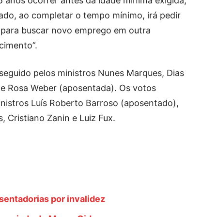
5 anos ocorrer antes da idade mínima exigida,
rado, ao completar o tempo mínimo, irá pedir
e para buscar novo emprego em outra
cimento”.
eguido pelos ministros Nunes Marques, Dias
a e Rosa Weber (aposentada). Os votos
inistros Luís Roberto Barroso (aposentado),
 Cristiano Zanin e Luiz Fux.
entadorias por invalidez