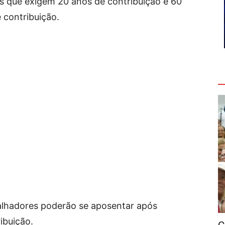
es que exigem 20 anos de contribuição e 60
 contribuição.
V
alhadores poderão se aposentar após
ibuição.