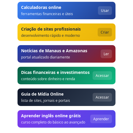
Calculadoras online
Usar
ferramentas financeiras e úteis
Criação de sites profissionais
Criar
desenvolvimento rápido e moderno
Notícias de Manaus e Amazonas
Ler
portal atualizado diariamente
Dicas financeiras e investimentos
Acessar
conteúdo sobre dinheiro e renda
Guia de Mídia Online
Acessar
lista de sites, jornais e portais
Aprender inglês online grátis
Aprender
curso completo do básico ao avançado