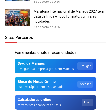
5 de agosto de 2026
Maratona Internacional de Manaus 2027 tem
data definida e novo formato; confira as
novidades
4 de agosto de 2026
Sites Parceiros
Ferramentas e sites recomendados
Divulga Manaus
Divulgar
divulgue sua empresa grátis em Manaus
Bloco de Notas Online
Acessar
escreva rápido sem instalar nada
Calculadoras online
Usar
ferramentas financeiras e úteis