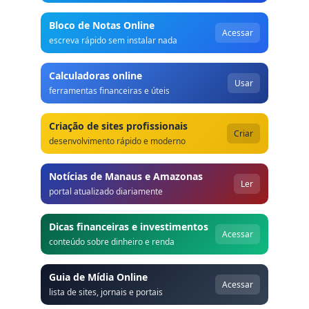
Bloco de Notas Online
Acessar
escreva rápido sem instalar nada
Calculadoras online
Usar
ferramentas financeiras e úteis
Criação de sites profissionais
Criar
desenvolvimento rápido e moderno
Notícias de Manaus e Amazonas
Ler
portal atualizado diariamente
Dicas financeiras e investimentos
Acessar
conteúdo sobre dinheiro e renda
Guia de Mídia Online
Acessar
lista de sites, jornais e portais