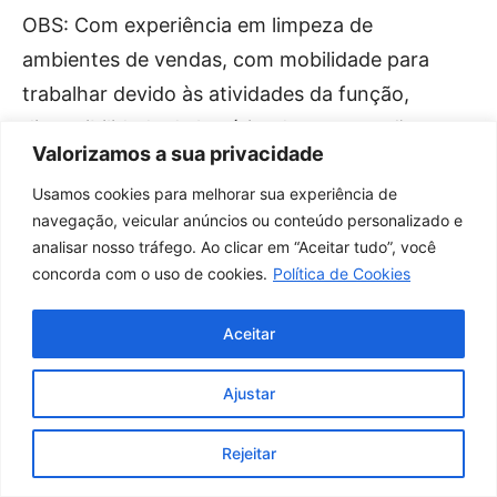
OBS: Com experiência em limpeza de
ambientes de vendas, com mobilidade para
trabalhar devido às atividades da função,
disponibilidade de horário, documentação
Valorizamos a sua privacidade
completa, currículo e laudo médico atualizado.
Usamos cookies para melhorar sua experiência de
navegação, veicular anúncios ou conteúdo personalizado e
01 VAGA: AUXILIAR ADMINISTRATIVO (PCD)
analisar nosso tráfego. Ao clicar em “Aceitar tudo”, você
concorda com o uso de cookies.
Política de Cookies
Escolaridade: Ensino Médio Completo;
Aceitar
Primeiro emprego
Ajustar
OBS: Ter boa comunicação, habilidade para
trabalho em equipe e mobilidade para trabalhar
Rejeitar
devido às atividades da função, ter