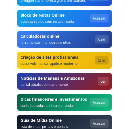
divulgue sua empresa grátis em Manaus
Bloco de Notas Online
Acessar
escreva rápido sem instalar nada
Calculadoras online
Usar
ferramentas financeiras e úteis
Criação de sites profissionais
Criar
desenvolvimento rápido e moderno
Notícias de Manaus e Amazonas
Ler
portal atualizado diariamente
Dicas financeiras e investimentos
Acessar
conteúdo sobre dinheiro e renda
Guia de Mídia Online
Acessar
lista de sites, jornais e portais