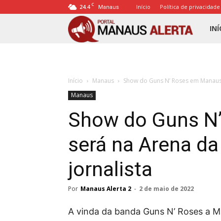
C
24.4
Início
Política de privacidade
Manaus
Porta
INÍ
Mana
Início
Manaus
Show do Guns N’ Roses em Manaus 
Alert
Manaus
Show do Guns N
será na Arena da
jornalista
Por
Manaus Alerta 2
-
2 de maio de 2022
A vinda da banda Guns N’ Roses a M