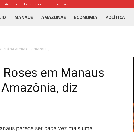
Anuncie
Expediente
Fale conosco
l
CIO
MANAUS
AMAZONAS
ECONOMIA
POLÍTICA
us
será na Arena da Amazônia,...
a
’ Roses em Manaus
 Amazônia, diz
anaus parece ser cada vez mais uma