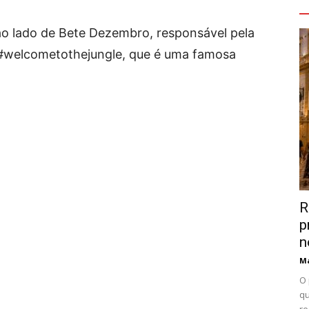
V
ao lado de Bete Dezembro, responsável pela
 #welcometothejungle, que é uma famosa
R
p
n
Ma
O 
qu