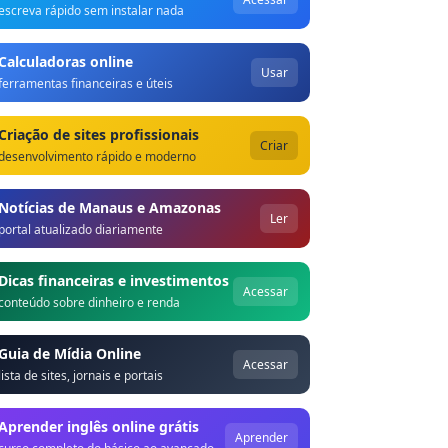
escreva rápido sem instalar nada
Calculadoras online
Usar
ferramentas financeiras e úteis
Criação de sites profissionais
Criar
desenvolvimento rápido e moderno
Notícias de Manaus e Amazonas
Ler
portal atualizado diariamente
Dicas financeiras e investimentos
Acessar
conteúdo sobre dinheiro e renda
Guia de Mídia Online
Acessar
lista de sites, jornais e portais
Aprender inglês online grátis
Aprender