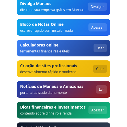
Divulga Manaus
Divulgar
divulgue sua empresa grátis em Manaus
Bloco de Notas Online
Acessar
escreva rápido sem instalar nada
Calculadoras online
Usar
ferramentas financeiras e úteis
Criação de sites profissionais
Criar
desenvolvimento rápido e moderno
Notícias de Manaus e Amazonas
Ler
portal atualizado diariamente
Dicas financeiras e investimentos
Acessar
conteúdo sobre dinheiro e renda