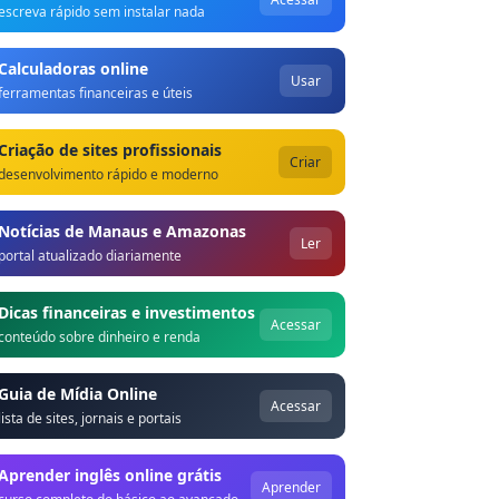
escreva rápido sem instalar nada
Calculadoras online
Usar
ferramentas financeiras e úteis
Criação de sites profissionais
Criar
desenvolvimento rápido e moderno
Notícias de Manaus e Amazonas
Ler
portal atualizado diariamente
Dicas financeiras e investimentos
Acessar
conteúdo sobre dinheiro e renda
Guia de Mídia Online
Acessar
lista de sites, jornais e portais
Aprender inglês online grátis
Aprender