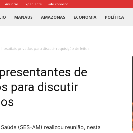
Anuncie
Expediente
Fale conosco
l
CIO
MANAUS
AMAZONAS
ECONOMIA
POLÍTICA
us
hospitais privados para discutir requisição de leitos
a
presentantes de
s para discutir
tos
 Saúde (SES-AM) realizou reunião, nesta