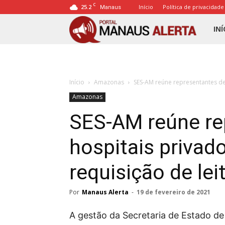
C
25.2
Início
Política de privacidade
Manaus
Porta
INÍ
Mana
Início
Amazonas
SES-AM reúne representantes de 
Alert
Amazonas
SES-AM reúne re
hospitais privado
requisição de lei
Por
Manaus Alerta
-
19 de fevereiro de 2021
A gestão da Secretaria de Estado de