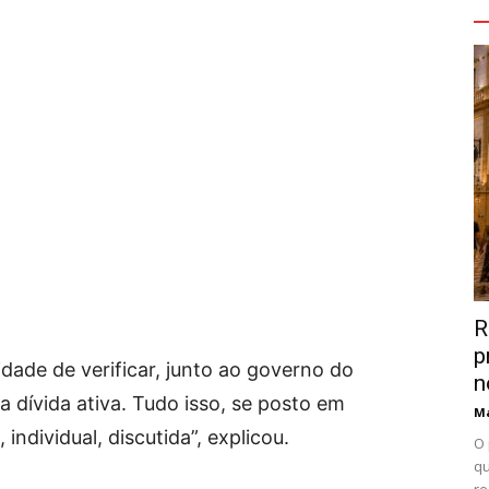
V
R
p
idade de verificar, junto ao governo do
n
 dívida ativa. Tudo isso, se posto em
Ma
individual, discutida”, explicou.
O 
qu