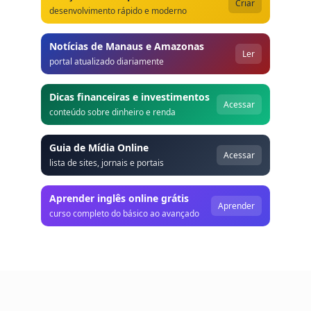
Criar
desenvolvimento rápido e moderno
Notícias de Manaus e Amazonas
Ler
portal atualizado diariamente
Dicas financeiras e investimentos
Acessar
conteúdo sobre dinheiro e renda
Guia de Mídia Online
Acessar
lista de sites, jornais e portais
Aprender inglês online grátis
Aprender
curso completo do básico ao avançado