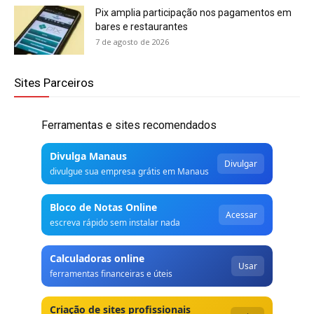
Pix amplia participação nos pagamentos em
bares e restaurantes
7 de agosto de 2026
Sites Parceiros
Ferramentas e sites recomendados
Divulga Manaus
Divulgar
divulgue sua empresa grátis em Manaus
Bloco de Notas Online
Acessar
escreva rápido sem instalar nada
Calculadoras online
Usar
ferramentas financeiras e úteis
Criação de sites profissionais