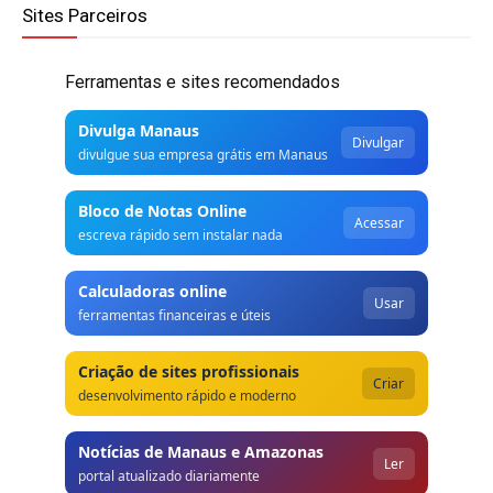
Sites Parceiros
Ferramentas e sites recomendados
Divulga Manaus
Divulgar
divulgue sua empresa grátis em Manaus
Bloco de Notas Online
Acessar
escreva rápido sem instalar nada
Calculadoras online
Usar
ferramentas financeiras e úteis
Criação de sites profissionais
Criar
desenvolvimento rápido e moderno
Notícias de Manaus e Amazonas
Ler
portal atualizado diariamente