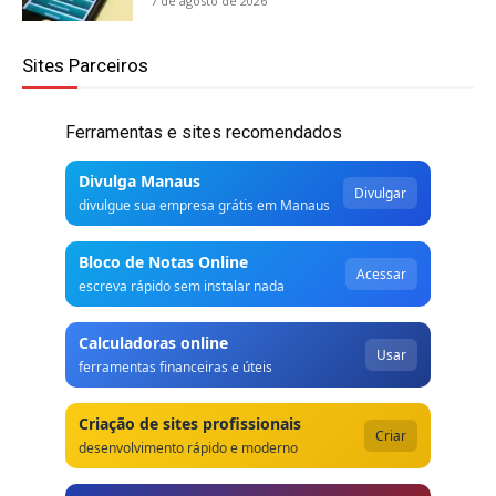
7 de agosto de 2026
Sites Parceiros
Ferramentas e sites recomendados
Divulga Manaus
Divulgar
divulgue sua empresa grátis em Manaus
Bloco de Notas Online
Acessar
escreva rápido sem instalar nada
Calculadoras online
Usar
ferramentas financeiras e úteis
Criação de sites profissionais
Criar
desenvolvimento rápido e moderno