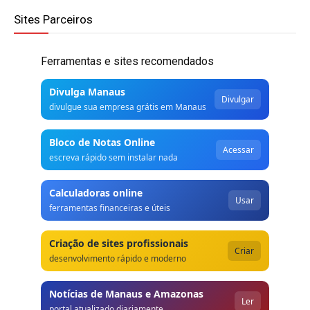
Sites Parceiros
Ferramentas e sites recomendados
Divulga Manaus
Divulgar
divulgue sua empresa grátis em Manaus
Bloco de Notas Online
Acessar
escreva rápido sem instalar nada
Calculadoras online
Usar
ferramentas financeiras e úteis
Criação de sites profissionais
Criar
desenvolvimento rápido e moderno
Notícias de Manaus e Amazonas
Ler
portal atualizado diariamente