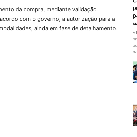
C
p
mento da compra, mediante validação
p
e acordo com o governo, a autorização para a
Ma
 modalidades, ainda em fase de detalhamento.
A 
pr
pú
pa