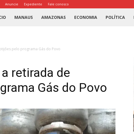
Anuncie
Expediente
Fale conosco
l
CIO
MANAUS
AMAZONAS
ECONOMIA
POLÍTICA
us
botijões pelo programa Gás do Povo
a
a retirada de
rograma Gás do Povo