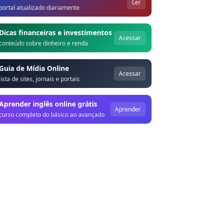
Ler
portal atualizado diariamente
Dicas financeiras e investimentos
Acessar
conteúdo sobre dinheiro e renda
Guia de Mídia Online
Acessar
lista de sites, jornais e portais
Aprender inglês online grátis
Aprender
curso completo do básico ao avançado