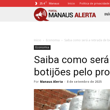
C
25.4
Início
Política de privacidade
Manaus
Porta
INÍ
Mana
Início
Economia
Saiba como será a retirada de 
Alert
Economia
Saiba como será 
botijões pelo p
Por
Manaus Alerta
-
8 de setembro de 2025