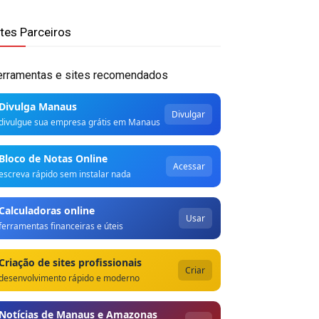
ites Parceiros
erramentas e sites recomendados
Divulga Manaus
Divulgar
divulgue sua empresa grátis em Manaus
Bloco de Notas Online
Acessar
escreva rápido sem instalar nada
Calculadoras online
Usar
ferramentas financeiras e úteis
Criação de sites profissionais
Criar
desenvolvimento rápido e moderno
Notícias de Manaus e Amazonas