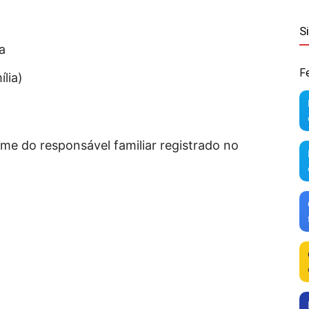
S
a
F
lia)
ome do responsável familiar registrado no