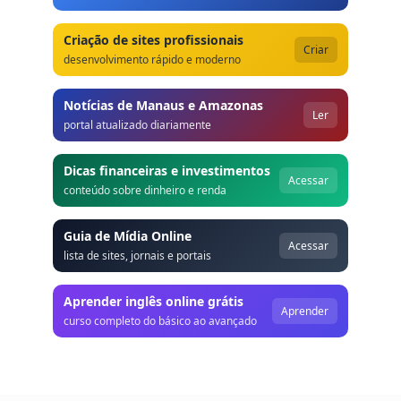
Criação de sites profissionais
Criar
desenvolvimento rápido e moderno
Notícias de Manaus e Amazonas
Ler
portal atualizado diariamente
Dicas financeiras e investimentos
Acessar
conteúdo sobre dinheiro e renda
Guia de Mídia Online
Acessar
lista de sites, jornais e portais
Aprender inglês online grátis
Aprender
curso completo do básico ao avançado