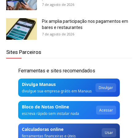
7 de agosto de 2026
Pix amplia participação nos pagamentos em
bares e restaurantes
7 de agosto de 2026
Sites Parceiros
Ferramentas e sites recomendados
Divulga Manaus
Divulgar
divulgue sua empresa grátis em Manaus
Bloco de Notas Online
Acessar
escreva rápido sem instalar nada
Calculadoras online
Usar
ferramentas financeiras e úteis