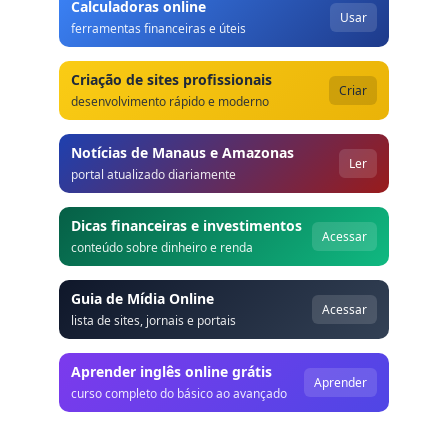
Calculadoras online
Usar
ferramentas financeiras e úteis
Criação de sites profissionais
Criar
desenvolvimento rápido e moderno
Notícias de Manaus e Amazonas
Ler
portal atualizado diariamente
Dicas financeiras e investimentos
Acessar
conteúdo sobre dinheiro e renda
Guia de Mídia Online
Acessar
lista de sites, jornais e portais
Aprender inglês online grátis
Aprender
curso completo do básico ao avançado