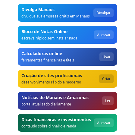
Divulga Manaus
Divulgar
divulgue sua empresa grátis em Manaus
Bloco de Notas Online
Acessar
escreva rápido sem instalar nada
Calculadoras online
Usar
ferramentas financeiras e úteis
Criação de sites profissionais
Criar
desenvolvimento rápido e moderno
Notícias de Manaus e Amazonas
Ler
portal atualizado diariamente
Dicas financeiras e investimentos
Acessar
conteúdo sobre dinheiro e renda