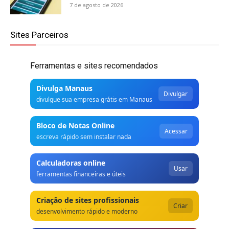
7 de agosto de 2026
Sites Parceiros
Ferramentas e sites recomendados
Divulga Manaus
Divulgar
divulgue sua empresa grátis em Manaus
Bloco de Notas Online
Acessar
escreva rápido sem instalar nada
Calculadoras online
Usar
ferramentas financeiras e úteis
Criação de sites profissionais
Criar
desenvolvimento rápido e moderno