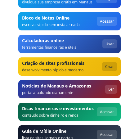
divulgue sua empresa grátis em Manaus
Bloco de Notas Online
Acessar
escreva rápido sem instalar nada
Calculadoras online
Usar
ferramentas financeiras e úteis
Criação de sites profissionais
Criar
desenvolvimento rápido e moderno
Notícias de Manaus e Amazonas
Ler
portal atualizado diariamente
Dicas financeiras e investimentos
Acessar
conteúdo sobre dinheiro e renda
Guia de Mídia Online
Acessar
lista de sites, jornais e portais