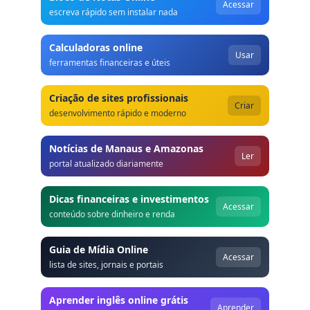
Acessar
escreva rápido sem instalar nada
Calculadoras online
Usar
ferramentas financeiras e úteis
Criação de sites profissionais
Criar
desenvolvimento rápido e moderno
Notícias de Manaus e Amazonas
Ler
portal atualizado diariamente
Dicas financeiras e investimentos
Acessar
conteúdo sobre dinheiro e renda
Guia de Mídia Online
Acessar
lista de sites, jornais e portais
Aprender inglês online grátis
Aprender