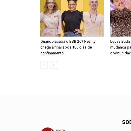
Quando acaba o BBB 26? Reality
Lucas Buda d
chega à final após 100 dias de
mudança pa
confinamento
oportunida
SO