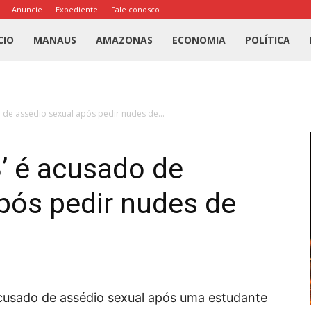
Anuncie
Expediente
Fale conosco
l
CIO
MANAUS
AMAZONAS
ECONOMIA
POLÍTICA
us
 de assédio sexual após pedir nudes de...
a
’ é acusado de
pós pedir nudes de
cusado de assédio sexual após uma estudante