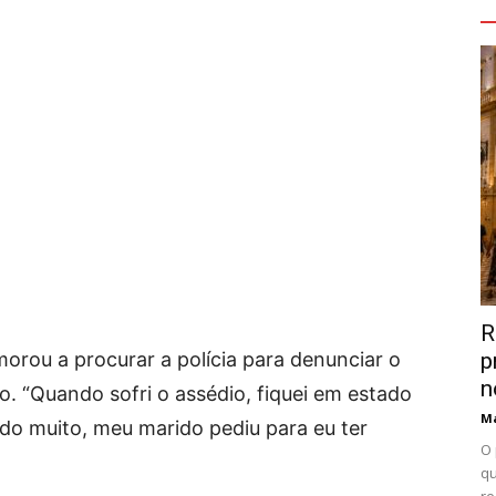
V
R
rou a procurar a polícia para denunciar o
p
n
o. “Quando sofri o assédio, fiquei em estado
Ma
do muito, meu marido pediu para eu ter
O 
qu