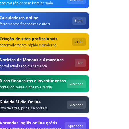
escreva rápido sem instalar nada
Calculadoras online
Usar
ferramentas financeiras e úteis
Criação de sites profissionais
Criar
desenvolvimento rápido e moderno
Notícias de Manaus e Amazonas
Ler
portal atualizado diariamente
Dicas financeiras e investimentos
Acessar
conteúdo sobre dinheiro e renda
Guia de Mídia Online
Acessar
lista de sites, jornais e portais
Aprender inglês online grátis
Aprender