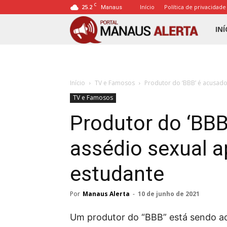
C
25.2
Início
Política de privacidade
Manaus
Porta
INÍ
Mana
Início
TV e Famosos
Produtor do ‘BBB’ é acusado
Alert
TV e Famosos
Produtor do ‘BBB
assédio sexual a
estudante
Por
Manaus Alerta
-
10 de junho de 2021
Um produtor do “BBB” está sendo a