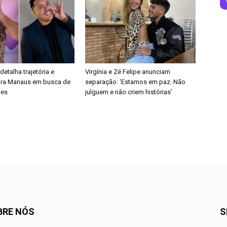
etalha trajetória e
Virgínia e Zé Felipe anunciam
ra Manaus em busca de
separação: ‘Estamos em paz. Não
des
julguem e não criem histórias’
BRE NÓS
S