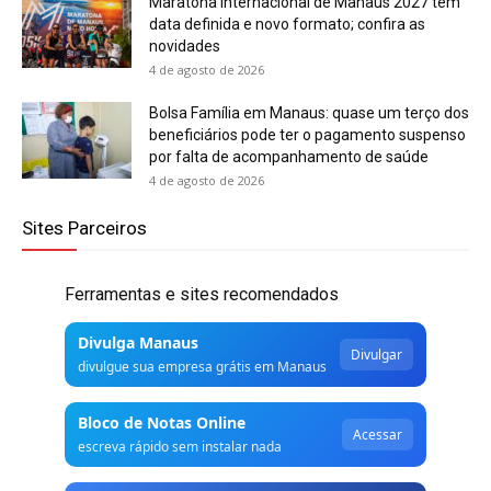
Maratona Internacional de Manaus 2027 tem
data definida e novo formato; confira as
novidades
4 de agosto de 2026
Bolsa Família em Manaus: quase um terço dos
beneficiários pode ter o pagamento suspenso
por falta de acompanhamento de saúde
4 de agosto de 2026
Sites Parceiros
Ferramentas e sites recomendados
Divulga Manaus
Divulgar
divulgue sua empresa grátis em Manaus
Bloco de Notas Online
Acessar
escreva rápido sem instalar nada