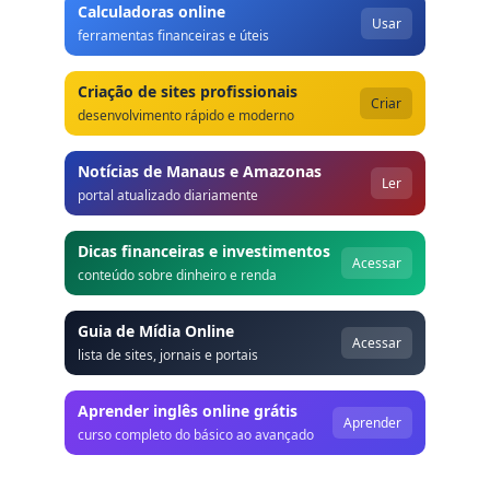
Calculadoras online
Usar
ferramentas financeiras e úteis
Criação de sites profissionais
Criar
desenvolvimento rápido e moderno
Notícias de Manaus e Amazonas
Ler
portal atualizado diariamente
Dicas financeiras e investimentos
Acessar
conteúdo sobre dinheiro e renda
Guia de Mídia Online
Acessar
lista de sites, jornais e portais
Aprender inglês online grátis
Aprender
curso completo do básico ao avançado